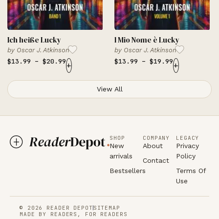
Ich heiße Lucky
l Mio Nome è Lucky
by
Oscar J. Atkinson
by
Oscar J. Atkinson
$
13.99
–
$
20.99
$
13.99
–
$
19.99
+
+
View All
SHOP
COMPANY
LEGACY
New
About
Privacy
arrivals
Policy
Contact
Bestsellers
Terms Of
Use
© 2026 READER DEPOT
SITEMAP
MADE BY READERS, FOR READERS