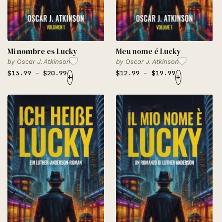
Mi nombre es Lucky
Meu nome é Lucky
by
Oscar J. Atkinson
by
Oscar J. Atkinson
$
13.99
–
$
20.99
$
12.99
–
$
19.99
+
+