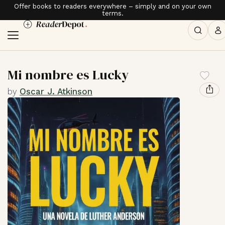
Offer books to readers everywhere – simply and on your own
terms.
Mi nombre es Lucky
by
Oscar J. Atkinson