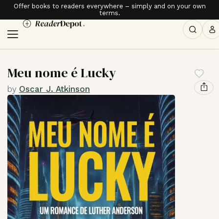
Offer books to readers everywhere – simply and on your own
terms.
Meu nome é Lucky
by
Oscar J. Atkinson