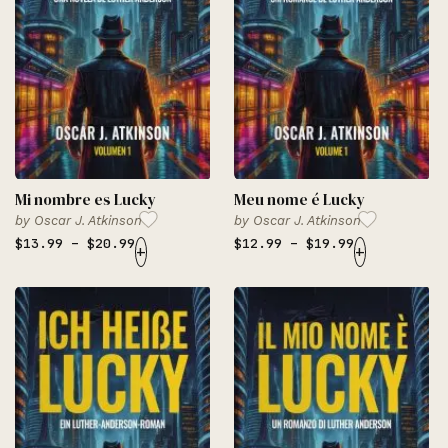
Mi nombre es Lucky
Meu nome é Lucky
by
Oscar J. Atkinson
by
Oscar J. Atkinson
$
13.99
–
$
20.99
$
12.99
–
$
19.99
+
+