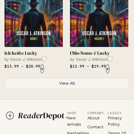
Ich heiße Lucky
l Mio Nome è Lucky
by
Oscar J. Atkinson
by
Oscar J. Atkinson
$
13.99
–
$
20.99
$
13.99
–
$
19.99
+
+
View All
SHOP
COMPANY
LEGACY
New
About
Privacy
arrivals
Policy
Contact
Bestsellers
Terms Of