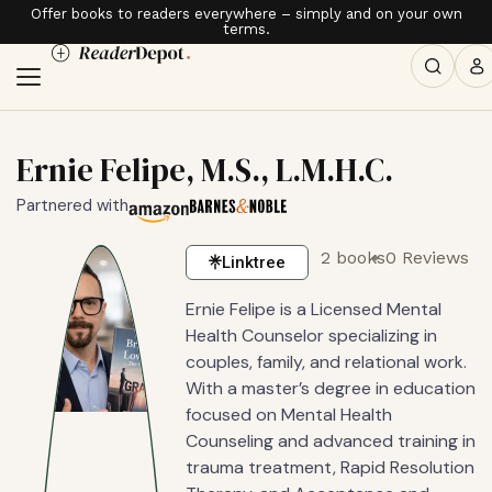
Offer books to readers everywhere – simply and on your own
terms.
Ernie Felipe, M.S., L.M.H.C.
Partnered with
2 books
0 Reviews
Linktree
Ernie Felipe is a Licensed Mental
Health Counselor specializing in
couples, family, and relational work.
With a master’s degree in education
focused on Mental Health
Counseling and advanced training in
trauma treatment, Rapid Resolution