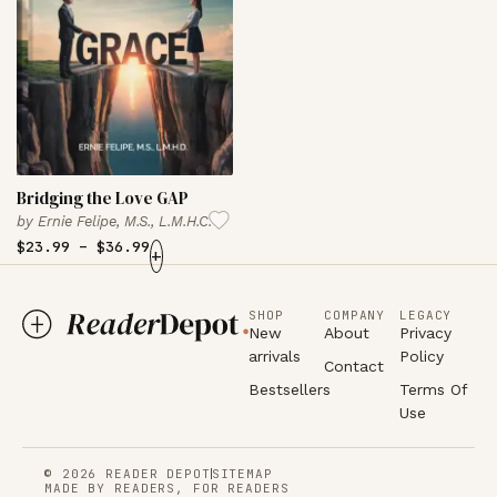
Bridging the Love GAP
by
Ernie Felipe, M.S., L.M.H.C.
$
23.99
–
$
36.99
+
SHOP
COMPANY
LEGACY
New
About
Privacy
arrivals
Policy
Contact
Bestsellers
Terms Of
Use
© 2026 READER DEPOT
SITEMAP
MADE BY READERS, FOR READERS