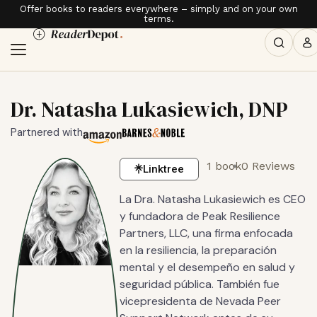
Offer books to readers everywhere – simply and on your own
terms.
Dr. Natasha Lukasiewich, DNP
Partnered with
1 book
0 Reviews
Linktree
La Dra. Natasha Lukasiewich es CEO
y fundadora de Peak Resilience
Partners, LLC, una firma enfocada
en la resiliencia, la preparación
mental y el desempeño en salud y
seguridad pública. También fue
vicepresidenta de Nevada Peer