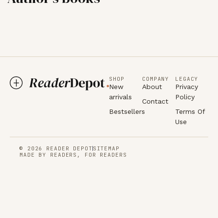
SHOP
COMPANY
LEGACY
New
About
Privacy
arrivals
Policy
Contact
Bestsellers
Terms Of
Use
© 2026 READER DEPOT
SITEMAP
MADE BY READERS, FOR READERS