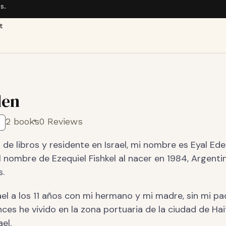
s.
t
den
2 books
0 Reviews
e libros y residente en Israel, mi nombre es Eyal Ede
 nombre de Ezequiel Fishkel al nacer en 1984, Argentin
s.
ael a los 11 años con mi hermano y mi madre, sin mi pa
es he vivido en la zona portuaria de la ciudad de Haif
el.