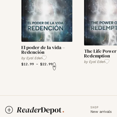
El poder de la vida –
The Life Power
Redención
Redemption
by
Eyal Eden
by
Eyal Eden
$
12.99
–
$
22.99
+
SHOP
New arrivals