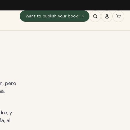
Want to publish your book?
n, pero
a,
dre, y
a, al