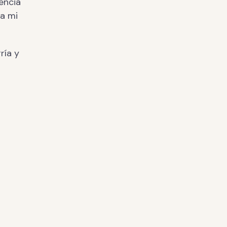
iencia
 a mi
ría y