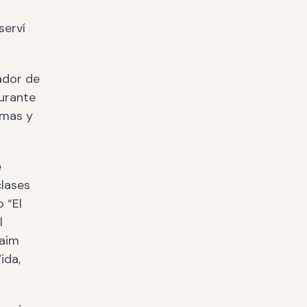
serví
ador de
durante
emas y
é
clases
o “El
l
Haim
ida,