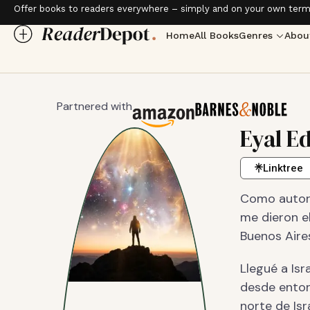
Offer books to readers everywhere – simply and on your own term
Home
All Books
Genres
Abou
Partnered with
Eyal E
Linktree
Como autor d
me dieron el
Buenos Aire
Llegué a Isr
desde entonc
norte de Isra