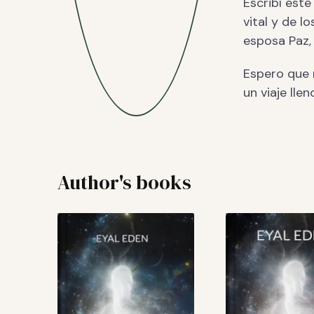
Escribí este
vital y de l
esposa Paz,
Espero que m
un viaje llen
Author's books