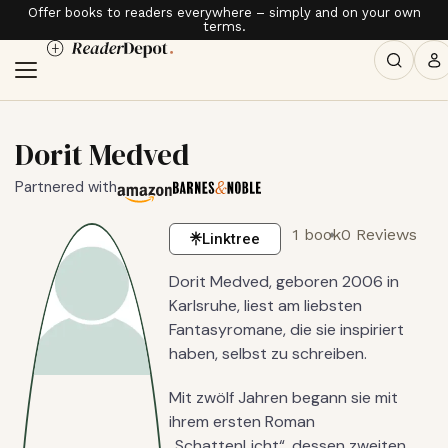
Offer books to readers everywhere – simply and on your own
terms.
Dorit Medved
Partnered with
1 book
0 Reviews
Linktree
Dorit Medved, geboren 2006 in
Karlsruhe, liest am liebsten
Fantasyromane, die sie inspiriert
haben, selbst zu schreiben.
Mit zwölf Jahren begann sie mit
ihrem ersten Roman
„SchattenLicht“, dessen zweiten